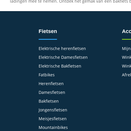
ladingen mee te nemen. Ontdek het gemak van een bakfiets b
Fietsen
Acc
Elektrische herenfietsen
Mijn
Elektrische Damesfietsen
Wink
Elektrische Bakfietsen
Win
Fatbikes
Afre
Herenfietsen
Damesfietsen
Bakfietsen
Jongensfietsen
Meisjesfietsen
Mountainbikes