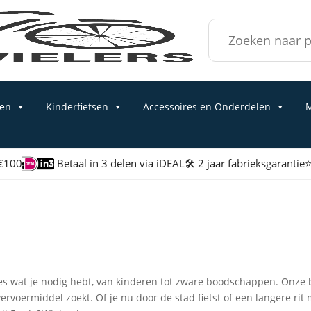
Zoek
naar:
sen
Kinderfietsen
Accessoires en Onderdelen
M
 €100
Betaal in 3 delen via iDEAL
🛠 2 jaar fabrieksgarantie
⭐
es wat je nodig hebt, van kinderen tot zware boodschappen. Onze ba
rvoermiddel zoekt. Of je nu door de stad fietst of een langere rit 