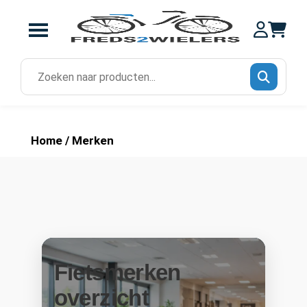
Zoek
naar:
Home
/ Merken
Fietsmerken
overzicht