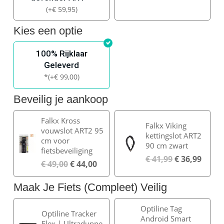
(
+
€
59,95
)
Kies een optie
100% Rijklaar
Geleverd
*
(
+
€
99,00
)
Beveilig je aankoop
Falkx Kross
Falkx Viking
vouwslot ART2 95
kettingslot ART2
cm voor
90 cm zwart
fietsbeveiliging
€
41,99
€
36,99
€
49,00
€
44,00
Maak Je Fiets (Compleet) Veilig
Optiline Tag
Optiline Tracker
Android Smart
Flex | Ultradunne