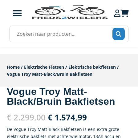
Zoek
naar:
Home
/
Elektrische Fietsen
/
Elektrische bakfietsen
/
Vogue Troy Matt-Black/Bruin Bakfietsen
Vogue Troy Matt-
Black/Bruin Bakfietsen
Oorspronkelijke
Huidige
€
2.299,00
€
1.574,99
prijs
prijs
was:
is:
De Vogue Troy Matt-Black Bakfietsen is een extra grote
elektrische bakfiets met achterwielmotor, 13Ah accu en