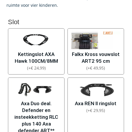
€ 2.299,00.
€ 1.574,99.
ruimte voor vier kinderen.
Slot
Kettingslot AXA
Falkx Kross vouwslot
Hawk 100CM/8MM
ART2 95 cm
(
+
€
24,99
)
(
+
€
49,95
)
Axa Duo deal.
Axa REN II ringslot
Defender en
(
+
€
29,95
)
insteekketting RLC
plus 140 Axa
defender ART**