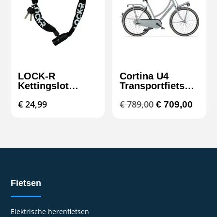
LOCK-R
Cortina U4
Kettingslot
Transportfiets
Basis 2 – Extra
R3 – Stevige
Oorspronkelij
Huidi
€
24,99
€
789,00
€
709,00
Veilig &
stadsfiets met 3
Betrouwbaar
versnellingen |
prijs
prijs
Freds2wielers
was:
is:
€ 789,00.
€ 709,
Fietsen
Elektrische herenfietsen