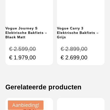
Vogue Journey S
Vogue Carry 3
Elektrische Bakfiets –
Elektrische Bakfiets –
Black Matt
Grijs
Oorspronkelijke
Oorspron
€
2.599,00
€
2.899,00
prijs
prijs
Huidige
Huidige
€
1.979,00
€
2.699,00
was:
was:
prijs
prijs
€ 2.599,00.
€ 2.899,
is:
is:
€ 1.979,00.
€ 2.699,
Gerelateerde producten
Aanbieding!