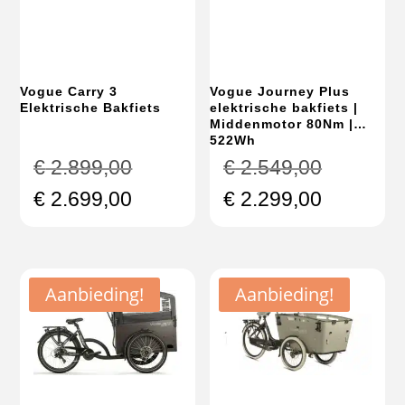
Vogue Carry 3
Vogue Journey Plus
Elektrische Bakfiets
elektrische bakfiets |
Middenmotor 80Nm |
522Wh
Oorspronkelijke
Oorspron
€
2.899,00
€
2.549,00
prijs
prijs
Huidige
Huidige
€
2.699,00
€
2.299,00
was:
was:
prijs
prijs
€ 2.899,00.
€ 2.549,
is:
is:
€ 2.699,00.
€ 2.299,
Aanbieding!
Aanbieding!