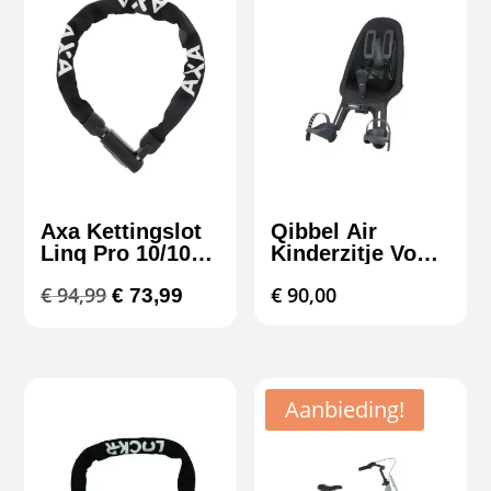
Axa Kettingslot
Qibbel Air
Linq Pro 10/100
Kinderzitje Voor
ART3
– Zwart – Tot 22
Oorspronkelijke
Huidige
€
94,99
€
90,00
€
73,99
kg
prijs
prijs
was:
is:
€ 94,99.
€ 73,99.
Aanbieding!