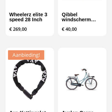
Wheelerz elite 3
Qibbel
speed 28 Inch
windscherm
kinderzitje –
€
269,00
€
40,00
bescherming &
comfort
Aanbieding!