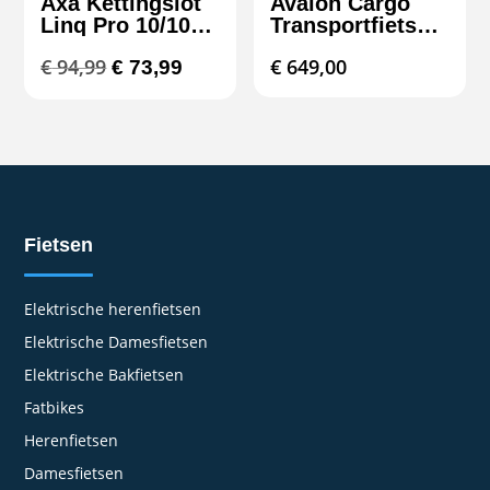
Axa Kettingslot
Avalon Cargo
Linq Pro 10/100
Transportfiets
ART3
Dames 28 inch
Oorspronkelijke
Huidige
€
94,99
€
649,00
€
73,99
3v
prijs
prijs
was:
is:
€ 94,99.
€ 73,99.
Fietsen
Elektrische herenfietsen
Elektrische Damesfietsen
Elektrische Bakfietsen
Fatbikes
Herenfietsen
Damesfietsen