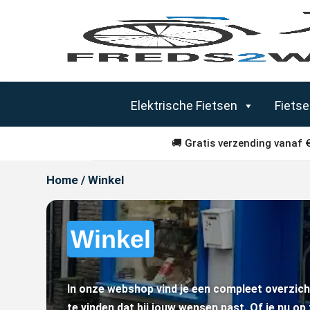
Elektrische Fietsen
Fiets
🚚 Gratis verzending vanaf 
Home
/ Winkel
Winkel
In onze webshop vind je een compleet overzicht
te vinden dat bij jouw wensen past. Of je nu op 