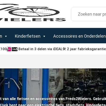
Zoek
naar:
en
Kinderfietsen
Accessoires en Onderdelen
€100
Betaal in 3 delen via iDEAL
🛠 2 jaar fabrieksgarantie
 van alle fietsen en accessoires van Freds2Wielers. Gebruik
zoek bent naar een elektrische fiets, stadsfiets, kinderfiets 