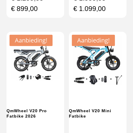
prijs
prijs
Huidige
Huidige
€
899,00
€
1.099,00
was:
was:
prijs
prijs
€ 1.299,00.
€ 1.999,
is:
is:
€ 899,00.
€ 1.099,
Aanbieding!
Aanbieding!
QmWheel V20 Pro
QmWheel V20 Mini
Fatbike 2026
Fatbike