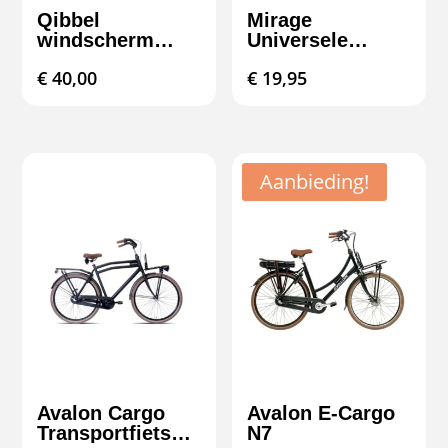
Qibbel
Mirage
windscherm
Universele
kinderzitje –
Telefoonhouder
€
40,00
€
19,95
bescherming &
XX Zwart
comfort
Aanbieding!
Avalon Cargo
Avalon E-Cargo
Transportfiets
N7