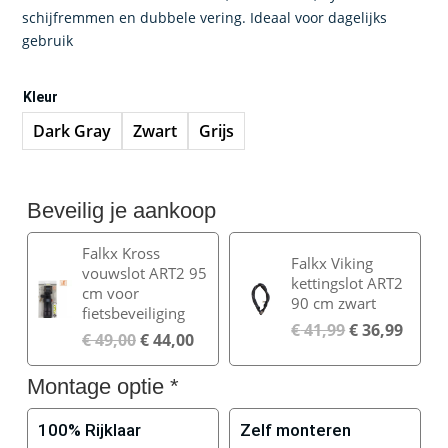
€ 1.299,00.
€ 1.099,00.
schijfremmen en dubbele vering. Ideaal voor dagelijks
gebruik
Kleur
Dark Gray
Zwart
Grijs
Beveilig je aankoop
Falkx Kross
Falkx Viking
vouwslot ART2 95
kettingslot ART2
cm voor
90 cm zwart
fietsbeveiliging
€
41,99
€
36,99
€
49,00
€
44,00
Montage optie
*
100% Rijklaar
Zelf monteren