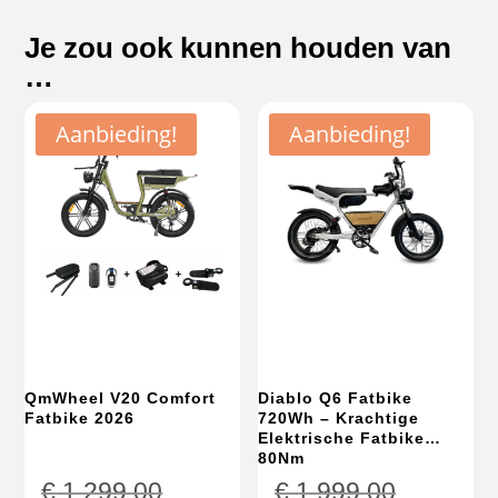
Je zou ook kunnen houden van
…
Aanbieding!
Aanbieding!
QmWheel V20 Comfort
Diablo Q6 Fatbike
Fatbike 2026
720Wh – Krachtige
Elektrische Fatbike
80Nm
Oorspronkelijke
Oorspron
€
1.299,00
€
1.999,00