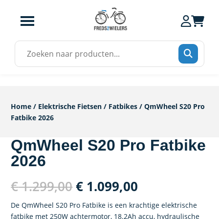
Zoek
naar:
Home
/
Elektrische Fietsen
/
Fatbikes
/ QmWheel S20 Pro
Fatbike 2026
QmWheel S20 Pro Fatbike
2026
Oorspronkelijke
Huidige
€
1.299,00
€
1.099,00
prijs
prijs
was:
is:
De QmWheel S20 Pro Fatbike is een krachtige elektrische
fatbike met 250W achtermotor, 18.2Ah accu, hydraulische