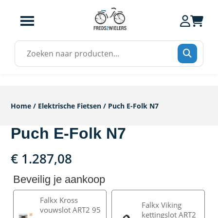
Zoek
naar:
Home
/
Elektrische Fietsen
/ Puch E-Folk N7
Puch E-Folk N7
€
1.287,08
Beveilig je aankoop
Falkx Kross
Falkx Viking
vouwslot ART2 95
kettingslot ART2