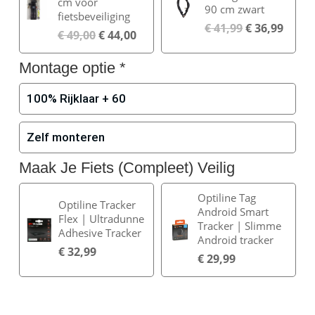
cm voor
90 cm zwart
fietsbeveiliging
€
41,99
€
36,99
€
49,00
€
44,00
Montage optie
*
100% Rijklaar + 60
Zelf monteren
Maak Je Fiets (Compleet) Veilig
Optiline Tag
Optiline Tracker
Android Smart
Flex | Ultradunne
Tracker | Slimme
Adhesive Tracker
Android tracker
€
32,99
€
29,99