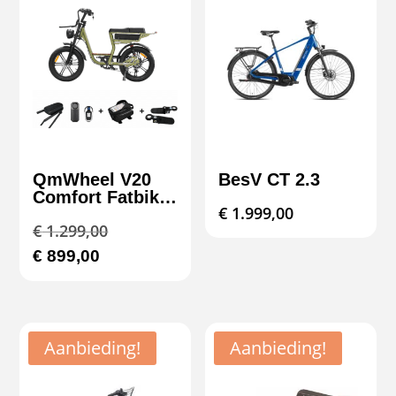
QmWheel V20
BesV CT 2.3
Comfort Fatbike
€
1.999,00
2026
Oorspronkelijke
€
1.299,00
prijs
Huidige
€
899,00
was:
prijs
€ 1.299,00.
is:
€ 899,00.
Aanbieding!
Aanbieding!