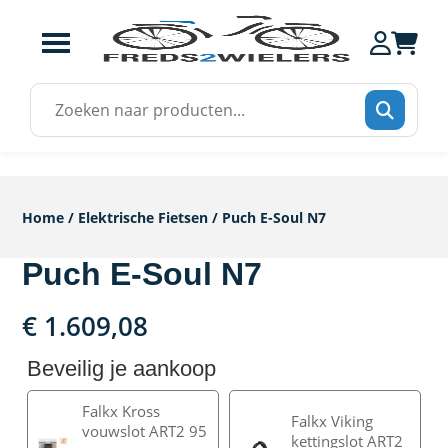
Zoek
naar:
Home
/
Elektrische Fietsen
/ Puch E-Soul N7
Puch E-Soul N7
€
1.609,08
Beveilig je aankoop
Falkx Kross
Falkx Viking
vouwslot ART2 95
kettingslot ART2