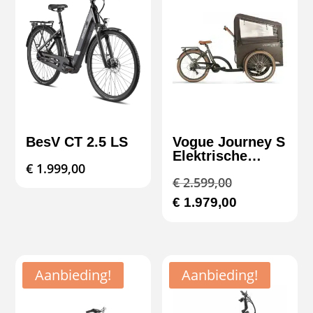
BesV CT 2.5 LS
Vogue Journey S
Elektrische
€
1.999,00
Bakfiets
Oorspronkeli
€
2.599,00
prijs
Huidige
€
1.979,00
was:
prijs
€ 2.599,00.
is:
€ 1.979,00.
Aanbieding!
Aanbieding!