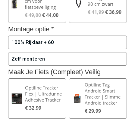
cm voor
90 cm zwart
fietsbeveiliging
€
41,99
€
36,99
€
49,00
€
44,00
Montage optie
*
100% Rijklaar + 60
Zelf monteren
Maak Je Fiets (Compleet) Veilig
Optiline Tag
Optiline Tracker
Android Smart
Flex | Ultradunne
Tracker | Slimme
Adhesive Tracker
Android tracker
€
32,99
€
29,99