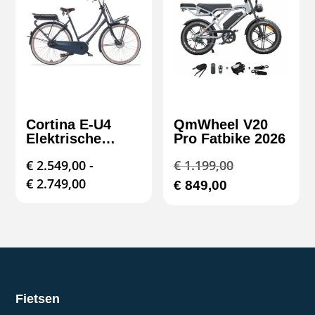
Cortina E-U4
QmWheel V20
Elektrische
Pro Fatbike 2026
Transportfiets 28
Oorspronkeli
€
2.549,00
-
€
1.199,00
inch Bosch
Active Line
Prijsklasse:
prijs
€
2.749,00
Huidige
€
849,00
Smart
€ 2.549,00
was:
prijs
tot
€ 1.199,00.
is:
€ 2.749,00
€ 849,00.
Fietsen