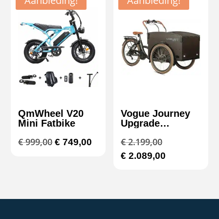
Aanbieding!
Aanbieding!
QmWheel V20
Vogue Journey
Mini Fatbike
Upgrade
Elektrische
Oorspronkelijke
Huidige
Oorspronkeli
€
999,00
€
2.199,00
€
749,00
Bakfiets – Mat
Bruin
prijs
prijs
prijs
Huidige
€
2.089,00
was:
is:
was:
prijs
€ 999,00.
€ 749,00.
€ 2.199,00.
is:
€ 2.089,00.