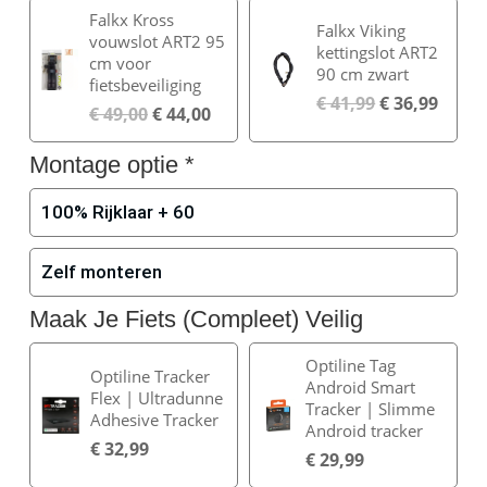
Falkx Kross
Falkx Viking
vouwslot ART2 95
kettingslot ART2
cm voor
90 cm zwart
fietsbeveiliging
€
41,99
€
36,99
€
49,00
€
44,00
Montage optie
*
100% Rijklaar + 60
Zelf monteren
Maak Je Fiets (Compleet) Veilig
Optiline Tag
Optiline Tracker
Android Smart
Flex | Ultradunne
Tracker | Slimme
Adhesive Tracker
Android tracker
€
32,99
€
29,99