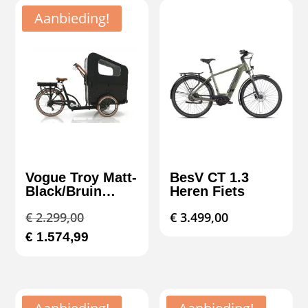
Aanbieding!
Vogue Troy Matt-
BesV CT 1.3
Black/Bruin
Heren Fiets
Bakfietsen
Oorspronkelijke
€
2.299,00
€
3.499,00
prijs
Huidige
€
1.574,99
was:
prijs
€ 2.299,00.
is:
€ 1.574,99.