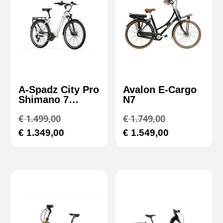
A-Spadz City Pro
Avalon E-Cargo
Shimano 7
N7
Versnellingen –
Oorspronkelijke
Oorspronkeli
€
1.499,00
€
1.749,00
Hydraulische
Remmen
prijs
prijs
Huidige
Huidige
€
1.349,00
€
1.549,00
was:
was:
prijs
prijs
€ 1.499,00.
€ 1.749,00.
is:
is:
€ 1.349,00.
€ 1.549,00.