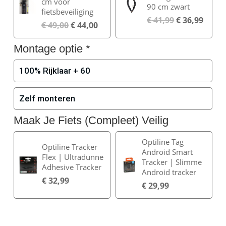
cm voor
90 cm zwart
fietsbeveiliging
€
41,99
€
36,99
€
49,00
€
44,00
Montage optie
*
100% Rijklaar + 60
Zelf monteren
Maak Je Fiets (Compleet) Veilig
Optiline Tag
Optiline Tracker
Android Smart
Flex | Ultradunne
Tracker | Slimme
Adhesive Tracker
Android tracker
€
32,99
€
29,99