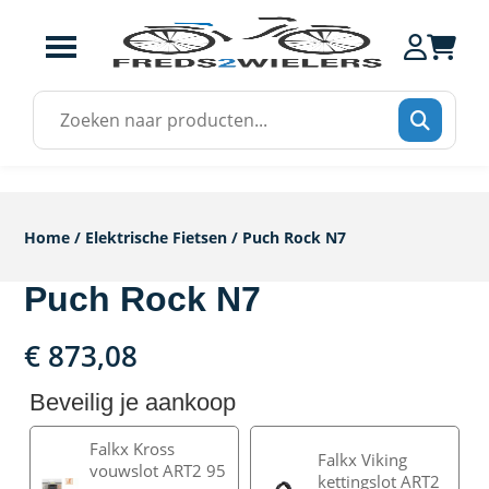
Zoek
naar:
Home
/
Elektrische Fietsen
/ Puch Rock N7
Puch Rock N7
€
873,08
Beveilig je aankoop
Falkx Kross
Falkx Viking
vouwslot ART2 95
kettingslot ART2