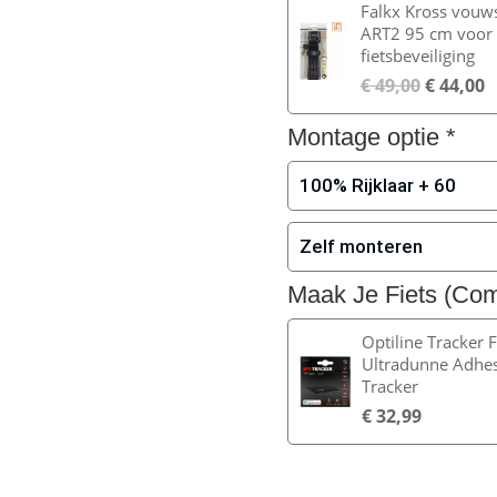
Falkx Kross vouws
ART2 95 cm voor
fietsbeveiliging
€
49,00
€
44,00
Montage optie
*
100% Rijklaar + 60
Zelf monteren
Maak Je Fiets (Comp
Optiline Tracker F
Ultradunne Adhe
Tracker
€
32,99