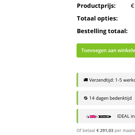
Productprijs:
€
Totaal opties:
Bestelling totaal:
Toevoegen aan winkel
🚚 Verzendtijd: 1-5 wer
🔁 14 dagen bedenktijd
IDEAL in
Of betaal
€
291,03
per maan