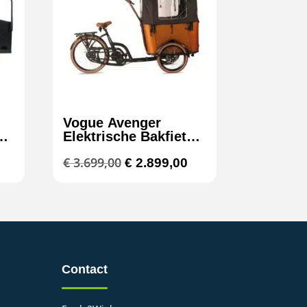
Vogue Avenger
s
Elektrische Bakfiets
540Wh
lijke
Huidige
Oorspronkelijke
Huidige
€
3.699,00
€
2.899,00
prijs
prijs
prijs
s:
was:
is:
€ 1.699,00.
€ 3.699,00.
€ 2.899,00.
Contact