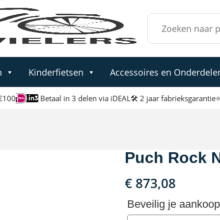
Zoek
naar:
n
Kinderfietsen
Accessoires en Onderdele
 €100
Betaal in 3 delen via iDEAL
🛠 2 jaar fabrieksgarantie
⭐
Puch Rock 
€
873,08
Beveilig je aankoop