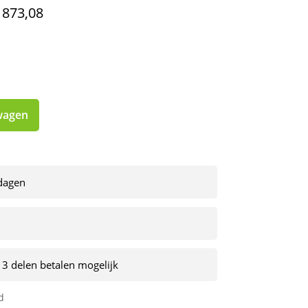
873,08
wagen
kdagen
 3 delen betalen mogelijk
d