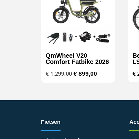
QmWheel V20
B
Comfort Fatbike 2026
L
Oorspronkelijke
Huidige
€
1.299,00
€
2
€
899,00
prijs
prijs
was:
is:
€ 1.299,00.
€ 899,00.
Fietsen
Acc