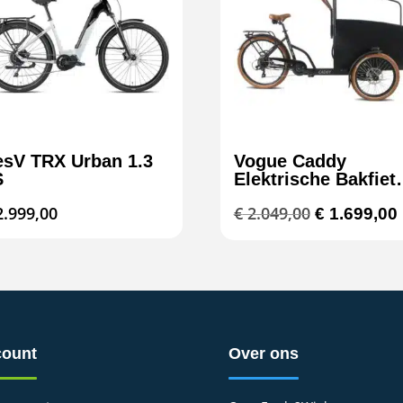
esV TRX Urban 1.3
Vogue Caddy
S
Elektrische Bakfiet
Krachtig en Veilig
Oorspronke
.999,00
€
2.049,00
€
1.699,00
prijs
was:
i
€ 2.049,00.
ount
Over ons