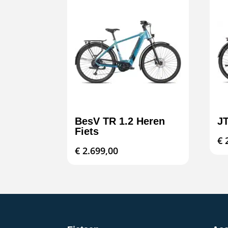
BesV TR 1.2 Heren
JT
Fiets
€
2
€
2.699,00