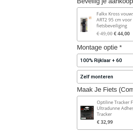
Beveilig je aankoop
Falkx Kross vouws
ART2 95 cm voor
fietsbeveiliging
€
49,00
€
44,00
Montage optie
*
100% Rijklaar + 60
Zelf monteren
Maak Je Fiets (Comp
Optiline Tracker F
Ultradunne Adhe
Tracker
€
32,99