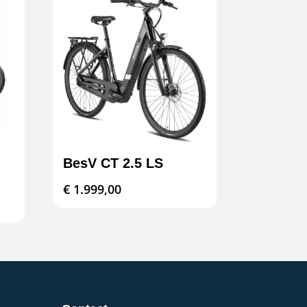
BesV CT 2.5 LS
€
1.999,00
lijke
idige
js
849,00.