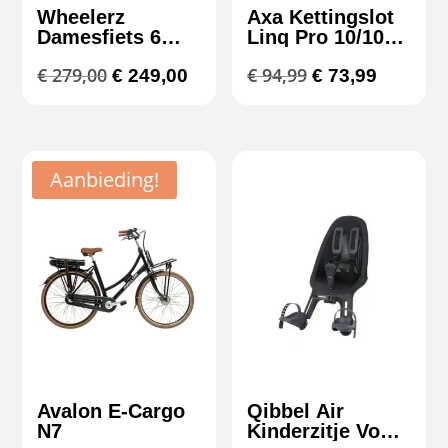
Wheelerz
Axa Kettingslot
Damesfiets 6
Linq Pro 10/100
Versnellingen 28
ART3
Oorspronkelijke
Huidige
Oorspronkelijk
Huidige
€
279,00
€
94,99
€
249,00
€
73,99
Inch | City Bike
prijs
prijs
prijs
prijs
was:
is:
was:
is:
€ 279,00.
€ 249,00.
€ 94,99.
€ 73,99.
Aanbieding!
Avalon E-Cargo
Qibbel Air
N7
Kinderzitje Voor