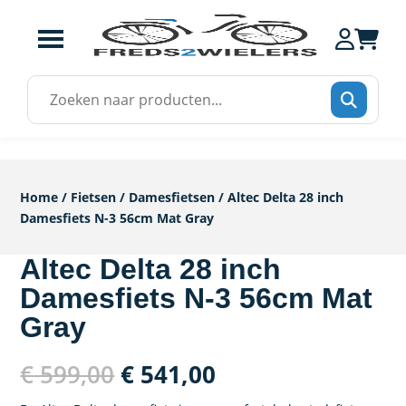
Zoek
naar:
Home
/
Fietsen
/
Damesfietsen
/ Altec Delta 28 inch
Damesfiets N-3 56cm Mat Gray
Altec Delta 28 inch
Damesfiets N-3 56cm Mat
Gray
Oorspronkelijke
Huidige
€
599,00
€
541,00
prijs
prijs