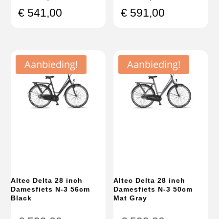
prijs
prijs
Huidige
Huidige
€
541,00
€
591,00
was:
was:
prijs
prijs
€ 599,00.
€ 649,00.
is:
is:
€ 541,00.
€ 591,00.
Aanbieding!
Aanbieding!
Altec Delta 28 inch
Altec Delta 28 inch
Damesfiets N-3 56cm
Damesfiets N-3 50cm
Black
Mat Gray