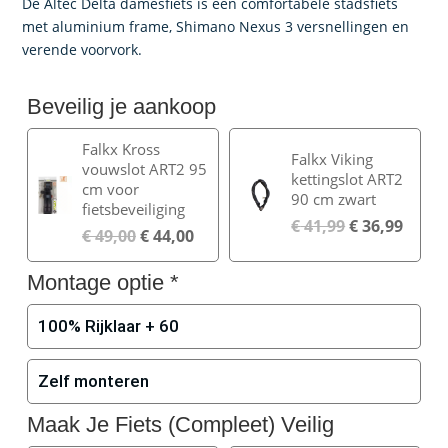
was:
is:
De Altec Delta damesfiets is een comfortabele stadsfiets
€ 599,00.
€ 541,00.
met aluminium frame, Shimano Nexus 3 versnellingen en
verende voorvork.
Beveilig je aankoop
Falkx Kross
Falkx Viking
vouwslot ART2 95
kettingslot ART2
cm voor
90 cm zwart
fietsbeveiliging
€
41,99
€
36,99
€
49,00
€
44,00
Montage optie
*
100% Rijklaar + 60
Zelf monteren
Maak Je Fiets (Compleet) Veilig