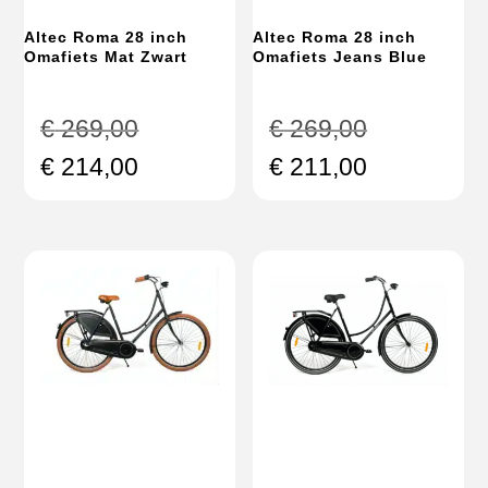
Altec Roma 28 inch
Altec Roma 28 inch
Omafiets Mat Zwart
Omafiets Jeans Blue
Oorspronkelijke
Oorspronke
€
269,00
€
269,00
prijs
prijs
Huidige
Huidige
€
214,00
€
211,00
was:
was:
prijs
prijs
€ 269,00.
€ 269,00.
is:
is:
€ 214,00.
€ 211,00.