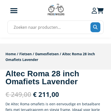
Zoek
naar:
Home
/
Fietsen
/
Damesfietsen
/ Altec Roma 28 inch
Omafiets Lavender
Altec Roma 28 inch
Omafiets Lavender
Oorspronkelijke
Huidige
€
249,00
€
211,00
prijs
prijs
was:
is:
De Altec Roma omafiets is een eenvoudige en betaalbare
fiets met terugtraprem en stevig frame. Ideaal voor korte