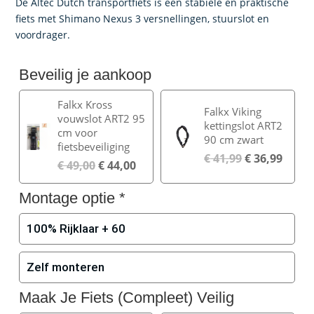
was:
is:
De Altec Dutch transportfiets is een stabiele en praktische
€ 425,00.
€ 369,00.
fiets met Shimano Nexus 3 versnellingen, stuurslot en
voordrager.
Beveilig je aankoop
Falkx Kross
Falkx Viking
vouwslot ART2 95
kettingslot ART2
cm voor
90 cm zwart
fietsbeveiliging
€
41,99
€
36,99
€
49,00
€
44,00
Montage optie
*
100% Rijklaar + 60
Zelf monteren
Maak Je Fiets (Compleet) Veilig