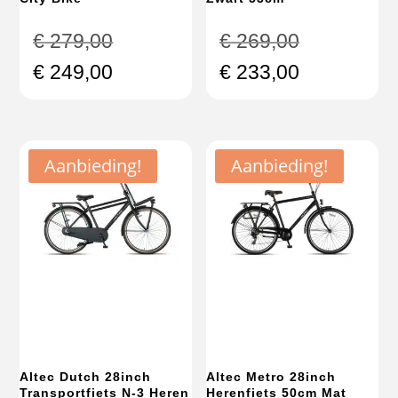
Oorspronkelijke
Oorspronke
€
279,00
€
269,00
prijs
prijs
Huidige
Huidige
€
249,00
€
233,00
was:
was:
prijs
prijs
€ 279,00.
€ 269,00.
is:
is:
€ 249,00.
€ 233,00.
Aanbieding!
Aanbieding!
Altec Dutch 28inch
Altec Metro 28inch
Transportfiets N-3 Heren
Herenfiets 50cm Mat