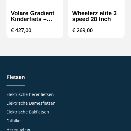
Volare Gradient
Wheelerz elite 3
Kinderfiets –
speed 28 Inch
Jongens – 26
€
427,00
€
269,00
inch – Zwart
Oranje – 7 speed
– Prime
Collection
Fietsen
Elektrische herenfietsen
Elektrische Damesfietsen
Elektrische Bakfietsen
Fatbikes
Herenfietsen