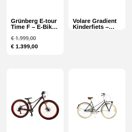
Grünberg E-tour
Volare Gradient
Time F – E-Bike
Kinderfiets –
Lage Instap
Jongens – 20
Oorspronkelijke
€
1.999,00
504Wh | 7
inch – Zwart
Versnellingen
Geel Groen – 6
prijs
Huidige
€
1.399,00
speed – Prime
was:
prijs
Collection
€ 1.999,00.
is:
€ 1.399,00.