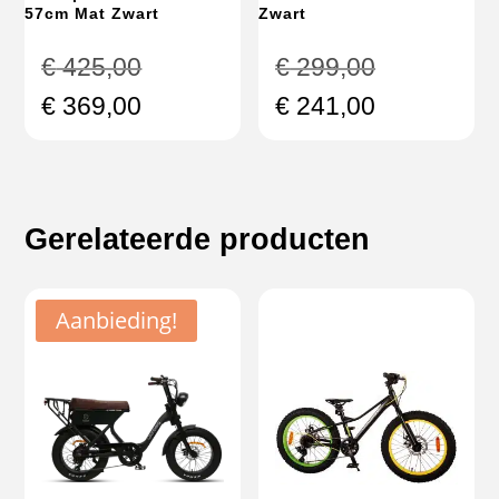
57cm Mat Zwart
Zwart
Oorspronkelijke
Oorspronke
€
425,00
€
299,00
prijs
prijs
Huidige
Huidige
€
369,00
€
241,00
was:
was:
prijs
prijs
€ 425,00.
€ 299,00.
is:
is:
€ 369,00.
€ 241,00.
Gerelateerde producten
Aanbieding!