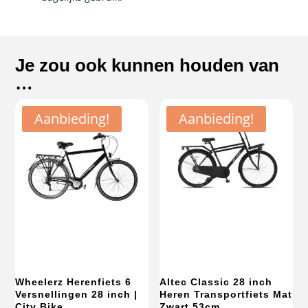
Je zou ook kunnen houden van
…
Aanbieding!
Aanbieding!
Wheelerz Herenfiets 6
Altec Classic 28 inch
Versnellingen 28 inch |
Heren Transportfiets Mat
City Bike
Zwart 53cm