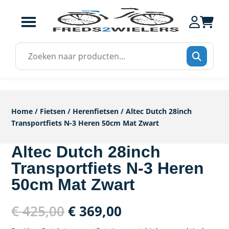
Zoek
naar:
Home
/
Fietsen
/
Herenfietsen
/ Altec Dutch 28inch
Transportfiets N-3 Heren 50cm Mat Zwart
Altec Dutch 28inch
Transportfiets N-3 Heren
50cm Mat Zwart
Oorspronkelijke
Huidige
€
425,00
€
369,00
prijs
prijs