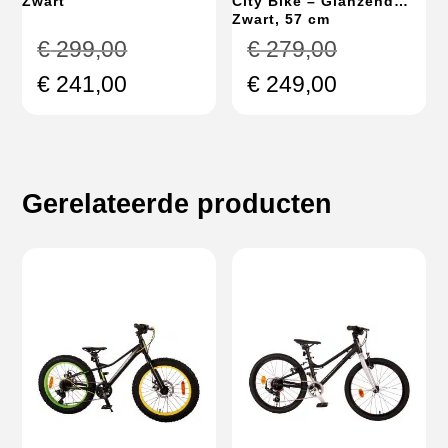
Zwart
City Bike – Glanzend
Zwart, 57 cm
Oorspronkelijke
Oorspronke
€
299,00
€
279,00
prijs
prijs
Huidige
Huidige
€
241,00
€
249,00
was:
was:
prijs
prijs
€ 299,00.
€ 279,00.
is:
is:
€ 241,00.
€ 249,00.
Gerelateerde producten