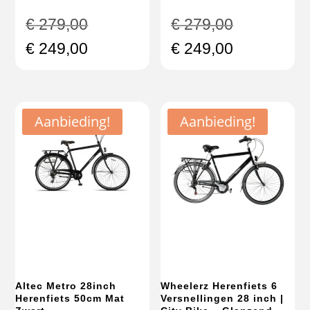
Oorspronkelijke
Oorspronke
€
279,00
€
279,00
prijs
prijs
Huidige
Huidige
€
249,00
€
249,00
was:
was:
prijs
prijs
€ 279,00.
€ 279,00.
is:
is:
€ 249,00.
€ 249,00.
Aanbieding!
Aanbieding!
Altec Metro 28inch
Wheelerz Herenfiets 6
Herenfiets 50cm Mat
Versnellingen 28 inch |