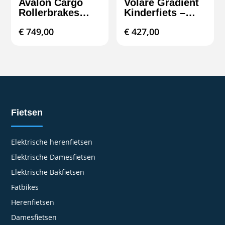
Avalon Cargo
Volare Gradient
Rollerbrakes
Kinderfiets –
N3/N7
Jongens – 26
€
749,00
€
427,00
inch – Zwart
Geel Groen – 7
speed – Prime
Collection
Fietsen
Elektrische herenfietsen
Elektrische Damesfietsen
Elektrische Bakfietsen
Fatbikes
Herenfietsen
Damesfietsen