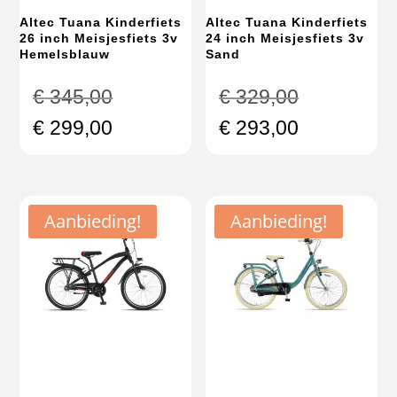
Altec Tuana Kinderfiets
Altec Tuana Kinderfiets
26 inch Meisjesfiets 3v
24 inch Meisjesfiets 3v
Hemelsblauw
Sand
Oorspronkelijke
Oorspronke
€
345,00
€
329,00
prijs
prijs
Huidige
Huidige
€
299,00
€
293,00
was:
was:
prijs
prijs
€ 345,00.
€ 329,00.
is:
is:
€ 299,00.
€ 293,00.
Aanbieding!
Aanbieding!