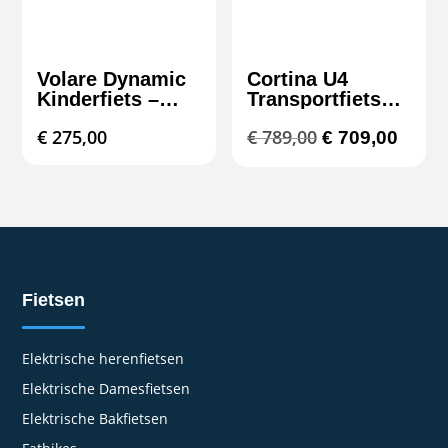
Volare Dynamic
Cortina U4
Kinderfiets –
Transportfiets
Jongens – 20
R3 – Stevige
Oorspronkelij
Huidi
€
275,00
€
789,00
€
709,00
inch – Mat Zwart
stadsfiets met 3
– 7
versnellingen |
prijs
prijs
Versnellingen –
Freds2wielers
was:
is:
Prime Collection
€ 789,00.
€ 709,
Fietsen
Elektrische herenfietsen
Elektrische Damesfietsen
Elektrische Bakfietsen