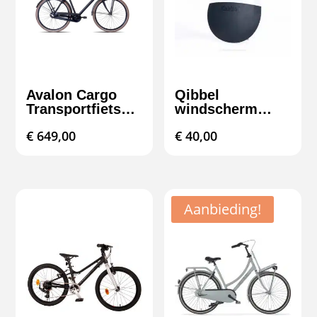
Avalon Cargo
Qibbel
Transportfiets
windscherm
Heren 28 inch N3
kinderzitje –
€
649,00
€
40,00
bescherming &
comfort
Aanbieding!