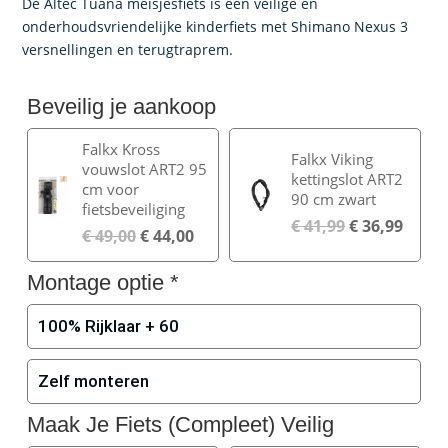
was:
is:
De Altec Tuana meisjesfiets is een veilige en
€ 329,00.
€ 293,00.
onderhoudsvriendelijke kinderfiets met Shimano Nexus 3
versnellingen en terugtraprem.
Beveilig je aankoop
Falkx Kross
Falkx Viking
vouwslot ART2 95
kettingslot ART2
cm voor
90 cm zwart
fietsbeveiliging
€
41,99
€
36,99
€
49,00
€
44,00
Montage optie
*
100% Rijklaar + 60
Zelf monteren
Maak Je Fiets (Compleet) Veilig