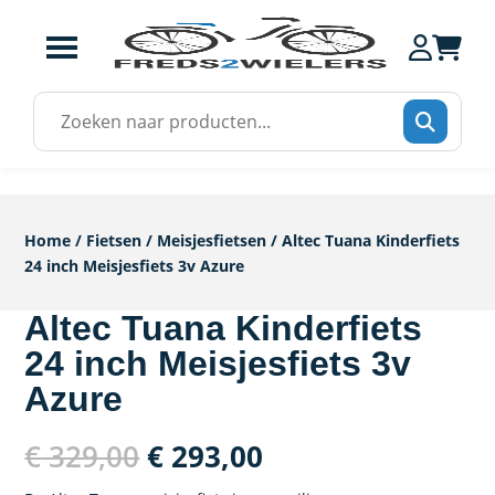
Zoek
naar:
Home
/
Fietsen
/
Meisjesfietsen
/ Altec Tuana Kinderfiets
24 inch Meisjesfiets 3v Azure
Altec Tuana Kinderfiets
24 inch Meisjesfiets 3v
Azure
Oorspronkelijke
Huidige
€
329,00
€
293,00
prijs
prijs