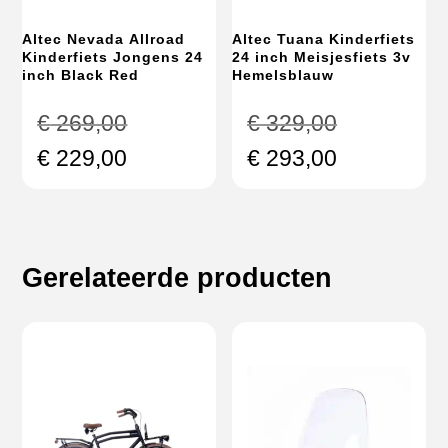
Altec Nevada Allroad
Altec Tuana Kinderfiets
Kinderfiets Jongens 24
24 inch Meisjesfiets 3v
inch Black Red
Hemelsblauw
Oorspronkelijke
Oorspronke
€
269,00
€
329,00
prijs
prijs
Huidige
Huidige
€
229,00
€
293,00
was:
was:
prijs
prijs
€ 269,00.
€ 329,00.
is:
is:
€ 229,00.
€ 293,00.
Gerelateerde producten