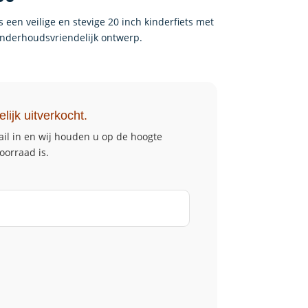
prijs
is:
s een veilige en stevige 20 inch kinderfiets met
68.
€ 189,00.
nderhoudsvriendelijk ontwerp.
elijk uitverkocht.
il in en wij houden u op de hoogte
oorraad is.