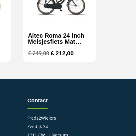
Altec Roma 24 inch
Meisjesfiets Mat
Zwart
jke
ige
Oorspronkelijke
Huidige
€
249,00
€
212,00
prijs
prijs
was:
is:
5,00.
€ 249,00.
€ 212,00.
Contact
Freds2Wielers
Zeedijk 34
1211 CW Hilversum