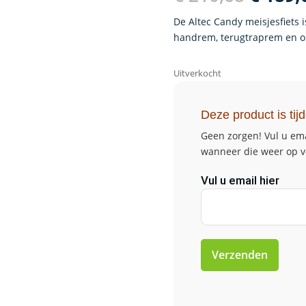
prijs
was:
De Altec Candy meisjesfiets i
€ 210,
handrem, terugtraprem en o
Uitverkocht
Deze product is tijd
Geen zorgen! Vul u ema
wanneer die weer op v
Vul u email hier