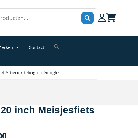
erken
Contact
 4,8 beoordeling op Google
20 inch Meisjesfiets
onkelijke
Huidige
00