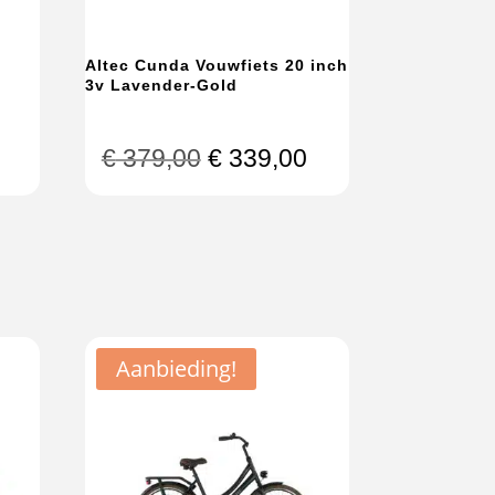
Altec Cunda Vouwfiets 20 inch
3v Lavender-Gold
kelijke
Huidige
Oorspronkelijke
Huidige
€
379,00
€
339,00
prijs
prijs
prijs
is:
was:
is:
.
€ 234,00.
€ 379,00.
€ 339,00.
Aanbieding!