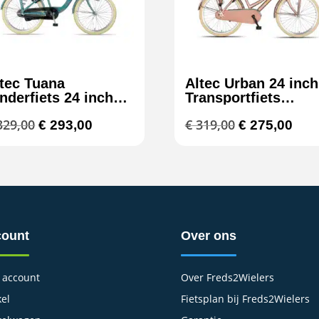
tec Tuana
Altec Urban 24 inch
nderfiets 24 inch
Transportfiets
isjesfiets 3v
Lavender
Oorspronkelijke
Huidige
Oorspronkeli
Huid
29,00
€
319,00
€
293,00
€
275,00
emelsblauw
prijs
prijs
prijs
prijs
was:
is:
was:
is:
€ 329,00.
€ 293,00.
€ 319,00.
€ 27
ount
Over ons
 account
Over Freds2Wielers
el
Fietsplan bij Freds2Wielers