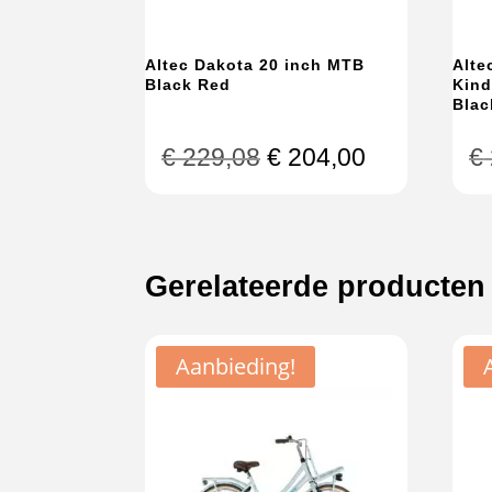
Altec Dakota 20 inch MTB
Alte
Black Red
Kind
Blac
Oorspronkelijke
Huidige
€
229,08
€
204,00
€
prijs
prijs
was:
is:
€ 229,08.
€ 204,00.
Gerelateerde producten
Aanbieding!