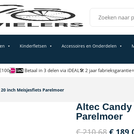
Zoek
naar:
sen
Kinderfietsen
Accessoires en Onderdelen
M
 €100
Betaal in 3 delen via iDEAL
🛠 2 jaar fabrieksgarantie
⭐
 20 inch Meisjesfiets Parelmoer
Altec Candy 
Parelmoer
Oorspr
€
210,68
€
189,