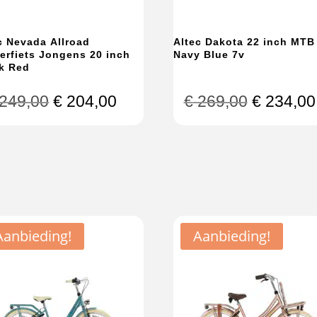
c Nevada Allroad
Altec Dakota 22 inch MTB
erfiets Jongens 20 inch
Navy Blue 7v
k Red
Oorspronkelijke
Huidige
Oorspron
249,00
€
204,00
€
269,00
€
234,00
prijs
prijs
prijs
was:
is:
was:
€ 249,00.
€ 204,00.
€ 269,00
Aanbieding!
Aanbieding!