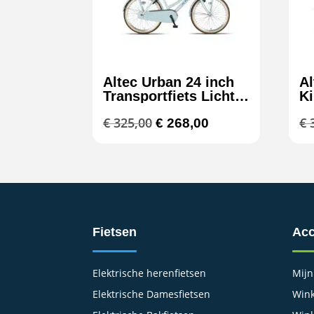
Altec Urban 24 inch
Al
Transportfiets Licht
Ki
Blauw
Me
Oorspronkelijke
Huidige
€
325,00
€
3
€
268,00
H
prijs
prijs
was:
is:
€ 325,00.
€ 268,00.
Fietsen
Acc
Elektrische herenfietsen
Mijn
Elektrische Damesfietsen
Wink