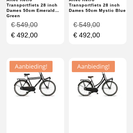
Transportfiets 28 inch
Transportfiets 28 inch
Dames 50cm Emerald
Dames 50cm Mystic Blue
Green
Oorspronkelijke
Oorspronke
€
549,00
€
549,00
prijs
prijs
Huidige
Huidige
€
492,00
€
492,00
was:
was:
prijs
prijs
€ 549,00.
€ 549,00.
is:
is:
€ 492,00.
€ 492,00.
Aanbieding!
Aanbieding!