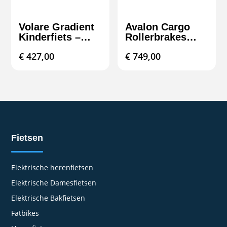
Volare Gradient
Avalon Cargo
Kinderfiets –
Rollerbrakes
Jongens – 26
N3/N7
€
427,00
€
749,00
inch – Zwart
Geel Groen – 7
speed – Prime
Collection
Fietsen
Elektrische herenfietsen
Elektrische Damesfietsen
Elektrische Bakfietsen
Fatbikes