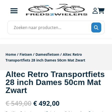
Zoek
naar:
Home
/
Fietsen
/
Damesfietsen
/ Altec Retro
Transportfiets 28 inch Dames 50cm Mat Zwart
Altec Retro Transportfiets
28 inch Dames 50cm Mat
Zwart
Oorspronkelijke
Huidige
€
549,00
€
492,00
prijs
prijs