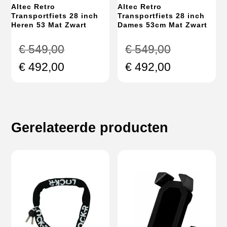
Altec Retro
Altec Retro
Transportfiets 28 inch
Transportfiets 28 inch
Heren 53 Mat Zwart
Dames 53cm Mat Zwart
Oorspronkelijke
Oorspronke
€
549,00
€
549,00
prijs
prijs
Huidige
Huidige
€
492,00
€
492,00
was:
was:
prijs
prijs
€ 549,00.
€ 549,00.
is:
is:
€ 492,00.
€ 492,00.
Gerelateerde producten