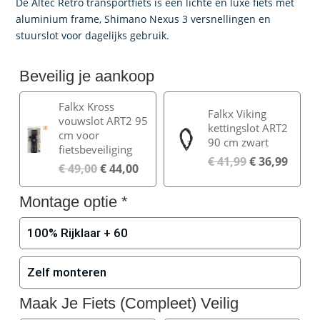
was:
is:
De Altec Retro transportfiets is een lichte en luxe fiets met
€ 549,00.
€ 492,00.
aluminium frame, Shimano Nexus 3 versnellingen en
stuurslot voor dagelijks gebruik.
Beveilig je aankoop
Falkx Kross
Falkx Viking
vouwslot ART2 95
kettingslot ART2
cm voor
90 cm zwart
fietsbeveiliging
€
41,99
€
36,99
€
49,00
€
44,00
Montage optie
*
100% Rijklaar + 60
Zelf monteren
Maak Je Fiets (Compleet) Veilig