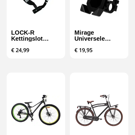
LOCK-R
Mirage
Kettingslot
Universele
Basis 2 – Extra
Telefoonhouder
€
24,99
€
19,95
Veilig &
XX Zwart
Betrouwbaar