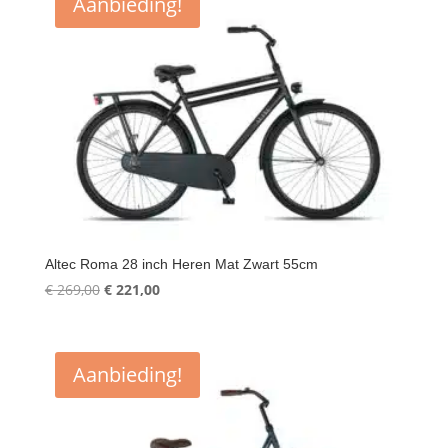
Aanbieding!
Altec Roma 28 inch Heren Mat Zwart 55cm
Oorspronkelijke
Huidige
€
269,00
€
221,00
prijs
prijs
was:
is:
€ 269,00.
€ 221,00.
Aanbieding!