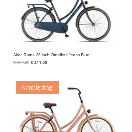
Altec Roma 28 inch Omafiets Jeans Blue
Oorspronkelijke
Huidige
€
269,00
€
211,00
prijs
prijs
was:
is:
€ 269,00.
€ 211,00.
Aanbieding!