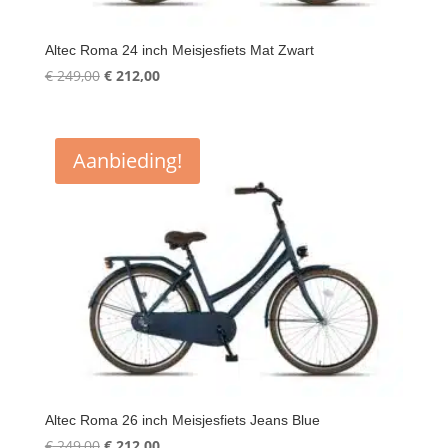
Altec Roma 24 inch Meisjesfiets Mat Zwart
Oorspronkelijke
Huidige
€
249,00
€
212,00
prijs
prijs
was:
is:
€ 249,00.
€ 212,00.
Aanbieding!
Altec Roma 26 inch Meisjesfiets Jeans Blue
Oorspronkelijke
Huidige
€
249,00
€
212,00