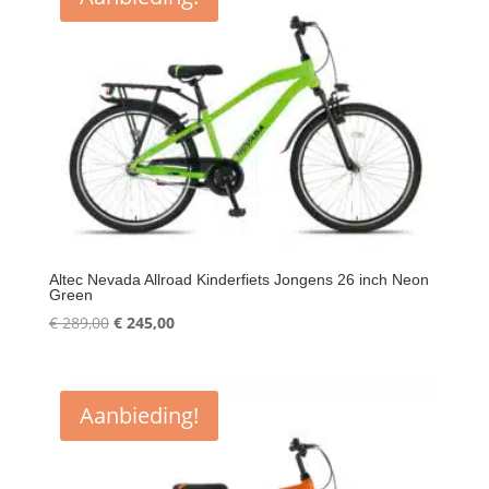
Altec Nevada Allroad Kinderfiets Jongens 26 inch Neon
Green
Oorspronkelijke
Huidige
€
289,00
€
245,00
prijs
prijs
was:
is:
€ 289,00.
€ 245,00.
Aanbieding!