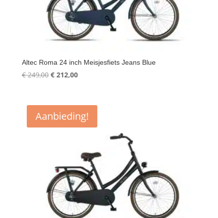
Altec Roma 24 inch Meisjesfiets Jeans Blue
Oorspronkelijke
Huidige
€
249,00
€
212,00
prijs
prijs
was:
is:
€ 249,00.
€ 212,00.
Aanbieding!