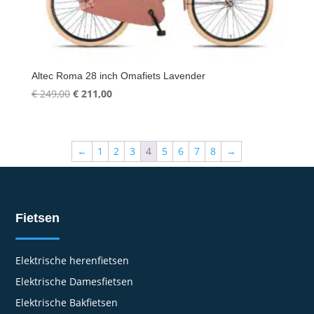
Altec Roma 28 inch Omafiets Lavender
Oorspronkelijke
Huidige
€
249,00
€
211,00
prijs
prijs
was:
is:
€ 249,00.
€ 211,00.
←
1
2
3
4
5
6
7
8
→
Fietsen
Elektrische herenfietsen
Elektrische Damesfietsen
Elektrische Bakfietsen