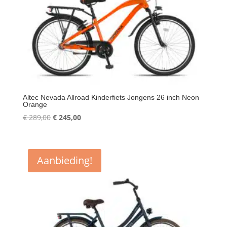
Altec Nevada Allroad Kinderfiets Jongens 26 inch Neon
Orange
Oorspronkelijke
Huidige
€
289,00
€
245,00
prijs
prijs
was:
is:
€ 289,00.
€ 245,00.
Aanbieding!