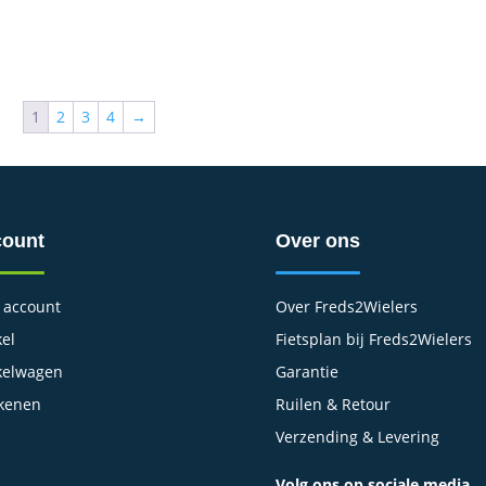
1
2
3
4
→
ount
Over ons
 account
Over Freds2Wielers
el
Fietsplan bij Freds2Wielers
kelwagen
Garantie
kenen
Ruilen & Retour
Verzending & Levering
Volg ons op sociale media