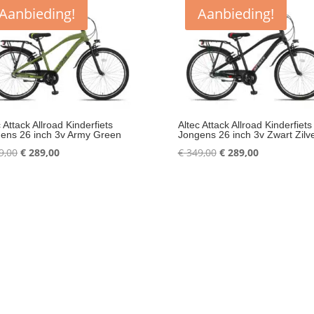
Aanbieding!
Aanbieding!
 Attack Allroad Kinderfiets
Altec Attack Allroad Kinderfiets
ens 26 inch 3v Army Green
Jongens 26 inch 3v Zwart Zilv
Oorspronkelijke
Huidige
Oorspronkelijke
Huidige
9,00
€
289,00
€
349,00
€
289,00
prijs
prijs
prijs
prijs
was:
is:
was:
is:
€ 349,00.
€ 289,00.
€ 349,00.
€ 289,00.