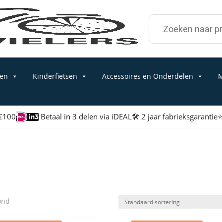
Zoek
naar:
sen
Kinderfietsen
Accessoires en Onderdelen
M
 €100
Betaal in 3 delen via iDEAL
🛠 2 jaar fabrieksgarantie
⭐
ond