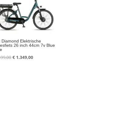
c Diamond Elektrische
sfiets 26 inch 44cm 7v Blue
e
Oorspronkelijke
Huidige
499,00
€
1.349,00
prijs
prijs
was:
is:
€ 1.499,00.
€ 1.349,00.