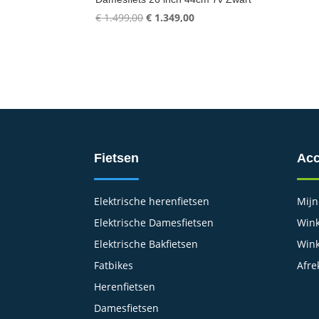
Oorspronkelijke
Huidige
€
1.499,00
€
1.349,00
prijs
prijs
was:
is:
€ 1.499,00.
€ 1.349,00.
Fietsen
Acc
Elektrische herenfietsen
Mijn
Elektrische Damesfietsen
Wink
Elektrische Bakfietsen
Win
Fatbikes
Afre
Herenfietsen
Damesfietsen