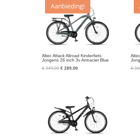
Aanbieding!
Altec Attack Allroad Kinderfiets
Altec
Jongens 26 inch 3v Antraciet Blue
Jong
Oorspronkelijke
Huidige
€
349,00
€
289,00
€
34
prijs
prijs
was:
is:
€ 349,00.
€ 289,00.