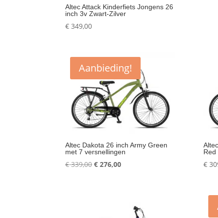
Altec Attack Kinderfiets Jongens 26
inch 3v Zwart-Zilver
€
349,00
Aanbieding!
Altec Dakota 26 inch Army Green
Alte
met 7 versnellingen
Red
Oorspronkelijke
Huidige
€
339,00
€
276,00
€
30
prijs
prijs
was:
is:
€ 339,00.
€ 276,00.