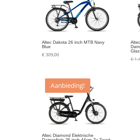
Altec Dakota 26 inch MTB Navy
Alte
Blue
Dame
Glaz
€
309,00
€
1.
Aanbieding!
Altec Diamond Elektrische
Damesfiets 26 inch 44cm 7v Zwart